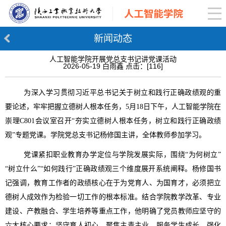
新闻动态
人工智能学院开展党总支书记讲党课活动
2026-05-19 白雨鑫 点击：[
116
]
为深入学习贯彻习近平总书记关于树立和践行正确政绩观的重
要论述，牢牢把握立德树人根本任务，
5月18日下午，人工智能学院在
崇理C801会议室召开“夯实立德树人根本任务，树立和践行正确政绩
观”专题党课。学院党总支书记杨修国主讲，全体教师参加学习。
党课紧扣职业教育办学定位与学院发展实际，围绕
“为何树立”
“树立什么”“如何践行”正确政绩观三个维度展开系统阐释。杨修国书
记强调，教育工作者的政绩核心在于为党育人、为国育才，必须把立
德树人成效作为检验一切工作的根本标准。结合学院教学改革、专业
建设、产教融合、学生培养等重点工作，他明确了党员教师应坚守的
六大核心要求：坚守育人初心、聚焦主责主业、服务学生成长、强化